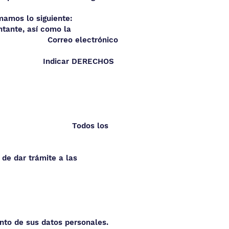
mamos lo siguiente:
ntante, así como la
 electrónico
tud? Indicar DERECHOS
 su solicitud?
 a su solicitud?
so, solicite? Todos los
de dar trámite a las
nto de sus datos personales.