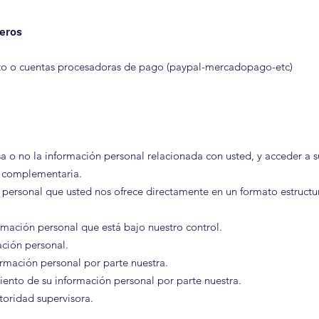
ieros
bito o cuentas procesadoras de pago (paypal-mercadopago-etc)
sa o no la información personal relacionada con usted, y acceder a 
n complementaria.
n personal que usted nos ofrece directamente en un formato estruct
ormación personal que está bajo nuestro control.
ación personal.
rmación personal por parte nuestra.
miento de su información personal por parte nuestra.
toridad supervisora.