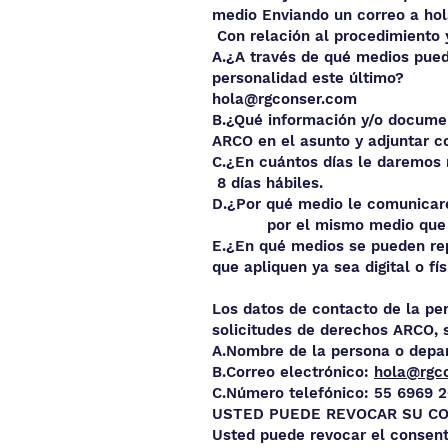
medio Enviando un correo a
ho
Con relación al procedimiento y
A.¿A través de qué medios puede
personalida
hola@rgconser.com
B.¿Qué información y/
ARCO en el asunto y adjuntar co
C.¿En cuántos 
8 días hábiles.
D.¿Por qué medio
por el mismo medio que sol
E.¿En qué medios se puede
que apliquen ya sea digital o fís
Los datos de contacto de la pe
solicitudes de derechos ARCO, s
A.Nombre de la persona o dep
B.Correo electrónico:
hola@rgc
C.Número telefónico: 55 6969 
USTED PUEDE REVOCAR SU CO
Usted puede revocar el consent