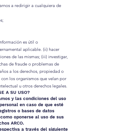
arnos a redirigir a cualquiera de
os;
nformación es útil o
rnamental aplicable. (ii) hacer
ones de las mismas; (iii) investigar,
echas de fraude o problemas de
 daños a los derechos, propiedad o
ar con los organismos que velan por
telectual u otros derechos legales.
SE A SU USO?
amos y las condiciones del uso
 personal en caso de que esté
egistros o bases de datos
 como oponerse al uso de sus
echos ARCO.
espectiva a través del siguiente