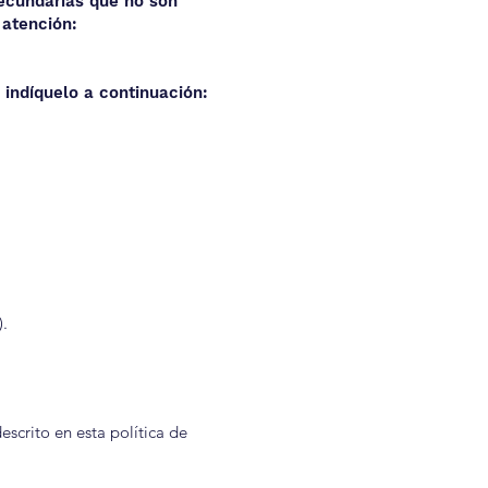
secundarias que no son
 atención:
 indíquelo a continuación:
).
scrito en esta política de