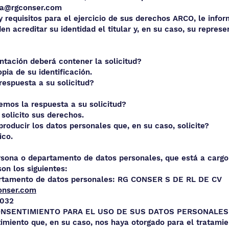
la@rgconser.com
 requisitos para el ejercicio de sus derechos ARCO, le infor
n acreditar su identidad el titular y, en su caso, su represe
d este último? Correo
o documentación deberá contener la solici
pia de su identificación.
días le daremos respuesta a
 le comunicaremos la respuesta
icito sus derechos.
n reproducir los datos personales que, en su ca
ico.
rsona o departamento de datos personales, que está a cargo 
on los siguientes:
artamento de datos personales: RG CONSER S DE RL DE CV
onser.com
2032
NSENTIMIENTO PARA EL USO DE SUS DATOS PERSONALES
imiento que, en su caso, nos haya otorgado para el tratamie