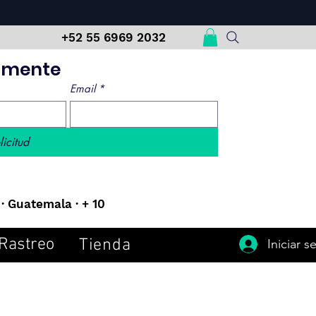
m
+52 55 6969 2032
damente
Email
*
licitud
· Guatemala · + 10
Rastreo
Tienda
Iniciar s