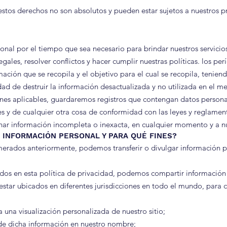
tos derechos no son absolutos y pueden estar sujetos a nuestros pro
nal por el tiempo que sea necesario para brindar nuestros servicios
gales, resolver conflictos y hacer cumplir nuestras políticas. los p
ación que se recopila y el objetivo para el cual se recopila, teniend
sidad de destruir la información desactualizada y no utilizada en el 
es aplicables, guardaremos registros que contengan datos persona
s y de cualquier otra cosa de conformidad con las leyes y reglamen
nar información incompleta o inexacta, en cualquier momento y a nu
 INFORMACIÓN PERSONAL Y PARA QUÉ FINES?
erados anteriormente, podemos transferir o divulgar información per
os en esta política de privacidad, podemos compartir información
star ubicados en diferentes jurisdicciones en todo el mundo, para cu
da una visualización personalizada de nuestro sitio;
e dicha información en nuestro nombre;