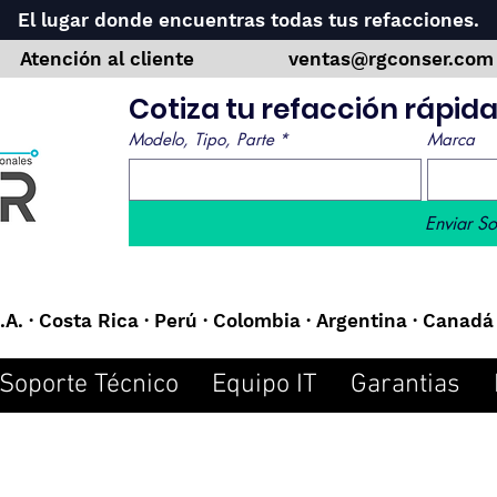
El lugar donde encuentras todas tus refacciones.
Atención al cliente
ventas@rgconser.co
Cotiza tu refacción rápi
Modelo, Tipo, Parte
*
Marca
Enviar So
A. · Costa Rica · Perú · Colombia · Argentina · Canadá 
Soporte Técnico
Equipo IT
Garantias