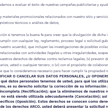
udarnos a evaluar el éxito de nuestras campañas publicitarias y ayud
 materiales promocionales relacionados con nuestro sitio y servici
nósticos técnicos o análisis de datos;
ón si tenemos la buena fe para creer que la divulgación de dicha i
cumplir con cualquier ley, reglamento, proceso legal o solicitud gube
nuestro acuerdo), que incluyen las investigaciones de posibles violaci
relacionadas con actividades ilegales u otras irregularidades, sosp
r nuestros derechos de defensa contra reclamos legales; (v) prevenir
arios, usted o cualquier tercero; o (vi) con el propósito de colabor
 de que lo consideremos necesario para hacer cumplir la propiedad in
IFICAR O CANCELAR SUS DATOS PERSONALES, ¿U OPONER
qué datos personales tenemos de usted, para qué los utiliz
mo, es su derecho solicitar la corrección de su información
incompleta (Rectificación); que la eliminemos de nuestros r
no está siendo utilizada adecuadamente (Cancelación); así
pecíficos (Oposición). Estos derechos se conocen como der
 de los derechos ARCO, usted deberá presentar la solicitud r