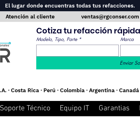
El lugar donde encuentras todas tus refacciones.
Atención al cliente
ventas@rgconser.co
Cotiza tu refacción rápi
Modelo, Tipo, Parte
*
Marca
Enviar So
A. · Costa Rica · Perú · Colombia · Argentina · Canadá 
Soporte Técnico
Equipo IT
Garantias