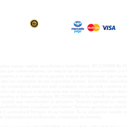
6 y 12 meses
de garantía en todos
Transferencia & SWIFT
los productos vendidos
s los derechos reservados 2024 RCO210604KN3 Coacalco Ed
s nuevos, usados, excedentes y recertificados. RG CONSER ®y OnTr
marcas que comercializamos. La mayoría de los productos vendidos p
nosotros y no vienen con la garantía original del fabricante. Las marc
sitio son propiedad de sus respectivos dueños. Se prohíbe específic
a de contenido de este sitio web a cualquier otro sitio web o entorno i
ha más antiguos o ser una serie más antigua que la disponible direct
a tendrán el firmware instalado, RG CONSER® y OnTrasec® no garantiza
el de revisión que necesita para su aplicación. Tampoco garantiza su ca
us distribuidores o cualquier otra fuente. Tampoco garantiza su derecho
 suministrará firmware en su nombre. Es su obligación cumplir co
lar relacionado con la obtención o instalación de firmware.