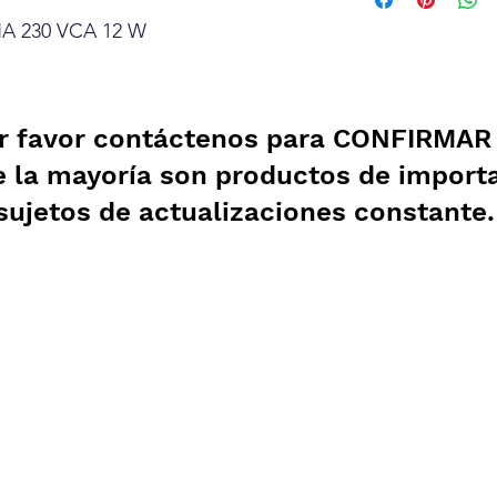
A 230 VCA 12 W
r favor contáctenos para CONFIRMAR e
e la mayoría son productos de import
sujetos de actualizaciones constante
Garantía
Aviso de Privacidad
Pagos Seguros
Contrato de Crédito
WebMail
Términos y Condiciones
Clasificación OpenBox
Facturación
Cotización Rápida
Transporte
Como Comprar
Devoluciones y Rembol