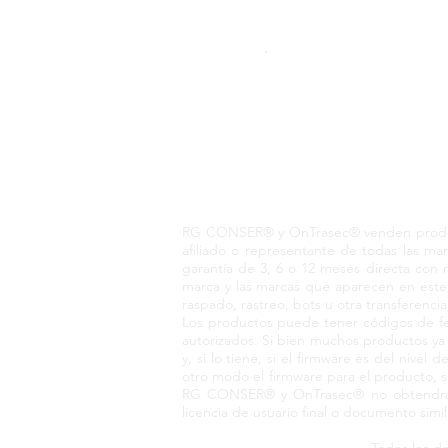
Pedido telefónico
+52 55 6969 2032
Spanish
WhatsApp
+52 55 6969 2032
English & Spanish
RG CONSER® Todo
RG CONSER® y OnTrasec® venden producto
afiliado o representante de todas las 
garantía de 3, 6 o 12 meses directa con 
marca y las marcas que aparecen en este 
raspado, rastreo, bots u otra transferenci
Los productos puede tener códigos de fec
autorizados. Si bien muchos productos y
y, si lo tiene, si el firmware es del niv
otro modo el firmware para el producto, s
RG CONSER® y OnTrasec® no obtendrá ni
licencia de usuario final o documento simi