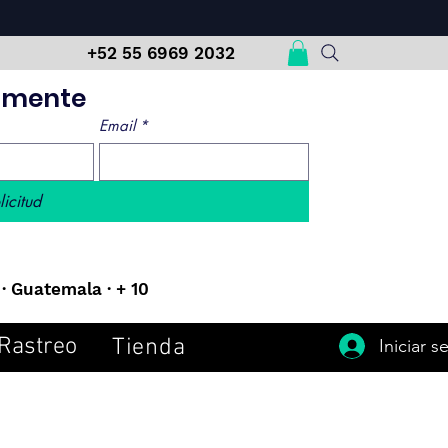
m
+52 55 6969 2032
damente
Email
*
licitud
· Guatemala · + 10
Rastreo
Tienda
Iniciar s