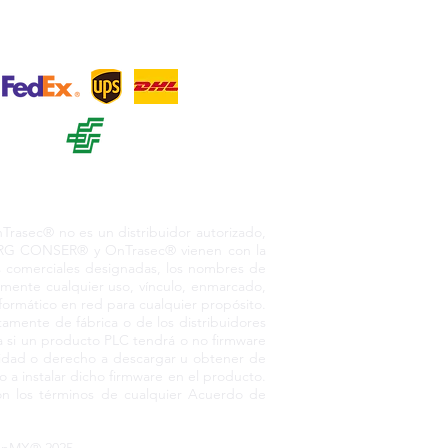
+ 12
o. México, 55730
asec® no es un distribuidor autorizado,
or RG CONSER® y OnTrasec® vienen con la
as comerciales designadas, los nombres de
amente cualquier uso, vínculo, enmarcado,
nformático en red para cualquier propósito.
amente de fábrica o de los distribuidores
 si un producto PLC tendrá o no firmware
pacidad o derecho a descargar u obtener de
 a instalar dicho firmware en el producto.
n los términos de cualquier Acuerdo de