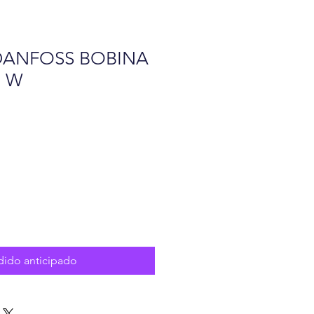
 DANFOSS BOBINA
2 W
o
dido anticipado