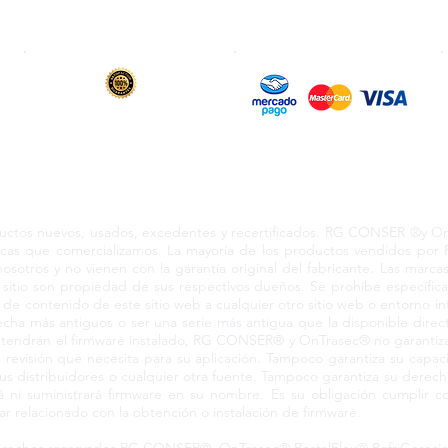
6 y 12 meses
de garantía en todos
Transferencia & SWIFT
los productos vendidos
s los derechos reservados 2024 RCO210604KN3 Coacalco Ed
s nuevos, usados, excedentes y recertificados. RG CONSER ®y OnTr
marcas que comercializamos. La mayoría de los productos vendidos p
nosotros y no vienen con la garantía original del fabricante. Las marc
sitio son propiedad de sus respectivos dueños. Se prohíbe específic
a de contenido de este sitio web a cualquier otro sitio web o entorno i
ha más antiguos o ser una serie más antigua que la disponible direct
a tendrán el firmware instalado, RG CONSER® y OnTrasec® no garantiza
el de revisión que necesita para su aplicación. Tampoco garantiza su ca
us distribuidores o cualquier otra fuente. Tampoco garantiza su derecho
 suministrará firmware en su nombre. Es su obligación cumplir co
lar relacionado con la obtención o instalación de firmware.