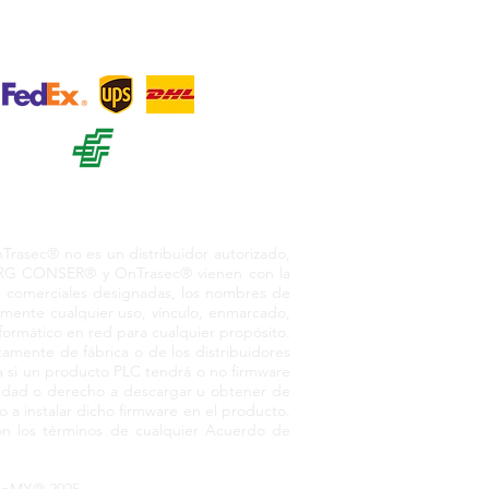
+ 12
o. México, 55730
asec® no es un distribuidor autorizado,
or RG CONSER® y OnTrasec® vienen con la
as comerciales designadas, los nombres de
amente cualquier uso, vínculo, enmarcado,
nformático en red para cualquier propósito.
amente de fábrica o de los distribuidores
 si un producto PLC tendrá o no firmware
pacidad o derecho a descargar u obtener de
 a instalar dicho firmware en el producto.
n los términos de cualquier Acuerdo de