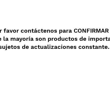
r favor contáctenos para CONFIRMAR e
e la mayoría son productos de import
sujetos de actualizaciones constante
Garantía
Aviso de Privacidad
Pagos Seguros
Contrato de Crédito
WebMail
Términos y Condiciones
Clasificación OpenBox
Facturación
Cotización Rápida
Transporte
Como Comprar
Devoluciones y Rembol