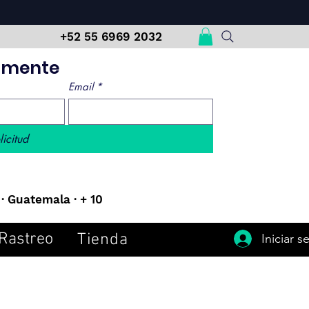
m
+52 55 6969 2032
damente
Email
*
licitud
· Guatemala · + 10
Rastreo
Tienda
Iniciar s