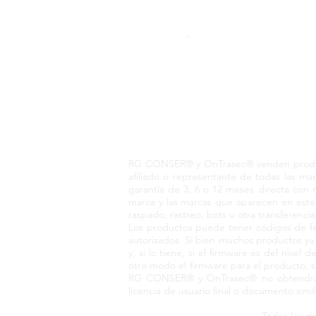
Pedido telefónico
+52 55 6969 2032
Spanish
WhatsApp
+52 55 6969 2032
English & Spanish
RG CONSER® Todo
RG CONSER® y OnTrasec® venden producto
afiliado o representante de todas las 
garantía de 3, 6 o 12 meses directa con 
marca y las marcas que aparecen en este 
raspado, rastreo, bots u otra transferenci
Los productos puede tener códigos de fec
autorizados. Si bien muchos productos y
y, si lo tiene, si el firmware es del niv
otro modo el firmware para el producto, s
RG CONSER® y OnTrasec® no obtendrá ni
licencia de usuario final o documento simi