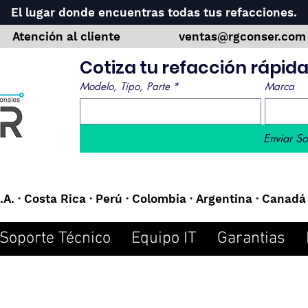
El lugar donde encuentras todas tus refacciones.
Atención al cliente
ventas@rgconser.co
Cotiza tu refacción rápi
Modelo, Tipo, Parte
*
Marca
Enviar So
A. · Costa Rica · Perú · Colombia · Argentina · Canadá 
Soporte Técnico
Equipo IT
Garantias