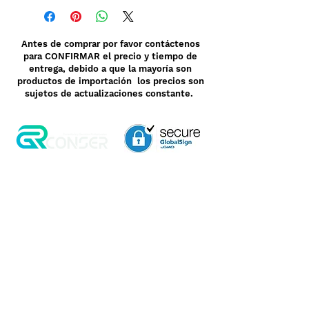
Antes de comprar por favor contáctenos
para CONFIRMAR el precio y tiempo de
entrega, debido a que la mayoría son
productos de importación los precios son
sujetos de actualizaciones constante.
Aviso de Privacidad
Garantía
Contrato de Crédito
Pagos Seguros
Términos y Condiciones
WebMail
Facturación
Clasificación OpenBox
Transporte
Cotización Rápida
Devoluciones y Rembolsos
Como Comprar
Pedido telefónico