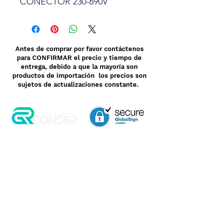
CONECTOR 230-690V
Antes de comprar por favor contáctenos
para CONFIRMAR el precio y tiempo de
entrega, debido a que la mayoría son
productos de importación los precios son
sujetos de actualizaciones constante.
Aviso de Privacidad
Garantía
Contrato de Crédito
Pagos Seguros
Términos y Condiciones
WebMail
Facturación
Clasificación OpenBox
Transporte
Cotización Rápida
Devoluciones y Rembolsos
Como Comprar