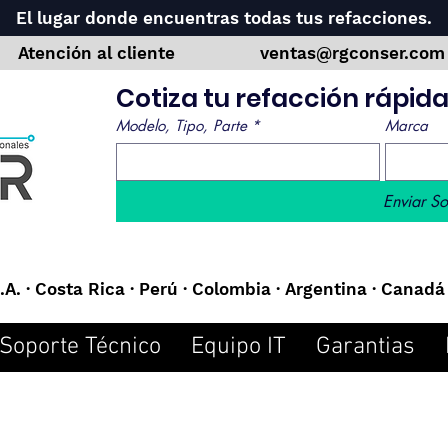
El lugar donde encuentras todas tus refacciones.
Atención al cliente
ventas@rgconser.co
Cotiza tu refacción rápi
Modelo, Tipo, Parte
*
Marca
Enviar So
A. · Costa Rica · Perú · Colombia · Argentina · Canadá 
Soporte Técnico
Equipo IT
Garantias