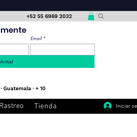
m
+52 55 6969 2032
damente
Email
*
licitud
· Guatemala · + 10
Rastreo
Tienda
Iniciar s