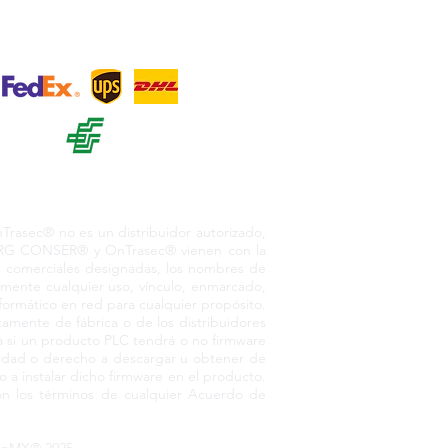
+ 12
o. México, 55730
asec® no es un distribuidor autorizado,
or RG CONSER® y OnTrasec® vienen con la
as comerciales designadas, los nombres de
amente cualquier uso, vínculo, enmarcado,
nformático en red para cualquier propósito.
amente de fábrica o de los distribuidores
 si un producto PLC tendrá o no firmware
pacidad o derecho a descargar u obtener de
 a instalar dicho firmware en el producto.
n los términos de cualquier Acuerdo de