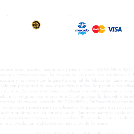
6 y 12 meses
de garantía en todos
Transferencia & SWIFT
los productos vendidos
s los derechos reservados 2024 RCO210604KN3 Coacalco Ed
s nuevos, usados, excedentes y recertificados. RG CONSER ®y OnTr
marcas que comercializamos. La mayoría de los productos vendidos p
nosotros y no vienen con la garantía original del fabricante. Las marc
sitio son propiedad de sus respectivos dueños. Se prohíbe específic
a de contenido de este sitio web a cualquier otro sitio web o entorno i
ha más antiguos o ser una serie más antigua que la disponible direct
a tendrán el firmware instalado, RG CONSER® y OnTrasec® no garantiza
el de revisión que necesita para su aplicación. Tampoco garantiza su ca
us distribuidores o cualquier otra fuente. Tampoco garantiza su derecho
 suministrará firmware en su nombre. Es su obligación cumplir co
lar relacionado con la obtención o instalación de firmware.