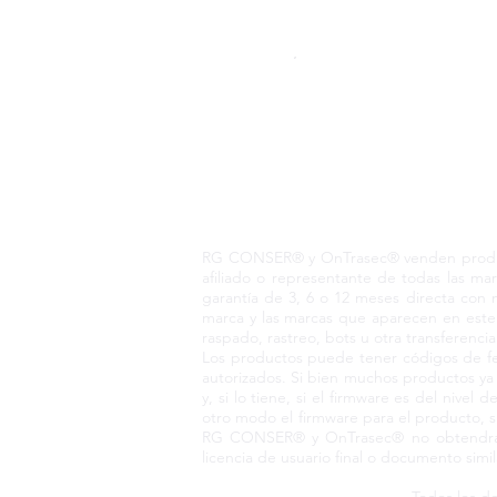
Pedido telefónico
+52 55 6969 2032
Spanish
WhatsApp
+52 55 6969 2032
English & Spanish
RG CONSER® Todo
RG CONSER® y OnTrasec® venden producto
afiliado o representante de todas las 
garantía de 3, 6 o 12 meses directa con 
marca y las marcas que aparecen en este 
raspado, rastreo, bots u otra transferenci
Los productos puede tener códigos de fec
autorizados. Si bien muchos productos y
y, si lo tiene, si el firmware es del niv
otro modo el firmware para el producto, s
RG CONSER® y OnTrasec® no obtendrá ni
licencia de usuario final o documento simi