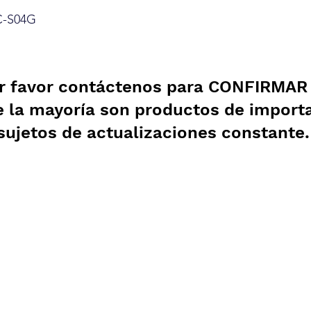
C-S04G
r favor contáctenos para CONFIRMAR e
e la mayoría son productos de import
sujetos de actualizaciones constante
Garantía
Aviso de Privacidad
Pagos Seguros
Contrato de Crédito
WebMail
Términos y Condiciones
Clasificación OpenBox
Facturación
Cotización Rápida
Transporte
Como Comprar
Devoluciones y Rembol