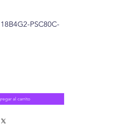
18B4G2-PSC80C-
o
regar al carrito