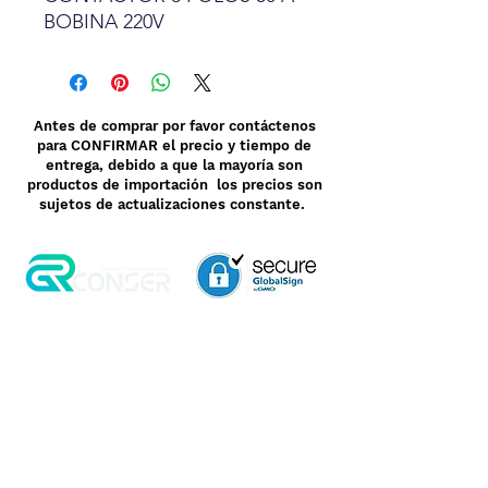
BOBINA 220V
Antes de comprar por favor contáctenos
para CONFIRMAR el precio y tiempo de
entrega, debido a que la mayoría son
productos de importación los precios son
sujetos de actualizaciones constante.
Aviso de Privacidad
Garantía
Contrato de Crédito
Pagos Seguros
Términos y Condiciones
WebMail
Facturación
Clasificación OpenBox
Transporte
Cotización Rápida
Devoluciones y Rembolsos
Como Comprar