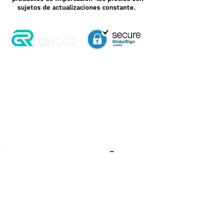
sujetos de actualizaciones constante.
Aviso de Privacidad
Garantía
Contrato de Crédito
Pagos Seguros
Términos y Condiciones
WebMail
Facturación
Clasificación OpenBox
Transporte
Cotización Rápida
Devoluciones y Rembolsos
Como Comprar
Pedido telefónico
3, 6 y 12 meses de
+52 55 6969 2032
garantía directa
Spanish
WhatsApp
+52 55 6969 2032
English & Spanish