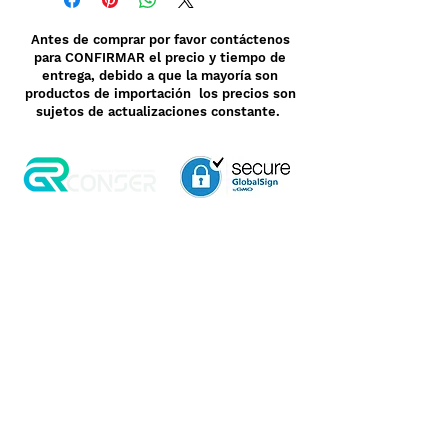
Antes de comprar por favor contáctenos
para CONFIRMAR el precio y tiempo de
entrega, debido a que la mayoría son
productos de importación los precios son
sujetos de actualizaciones constante.
Aviso de Privacidad
Garantía
Contrato de Crédito
Pagos Seguros
Términos y Condiciones
WebMail
Facturación
Clasificación OpenBox
Transporte
Cotización Rápida
Devoluciones y Rembolsos
Como Comprar
Pedido telefónico
3, 6 y 12 meses de
+52 55 6969 2032
garantía directa