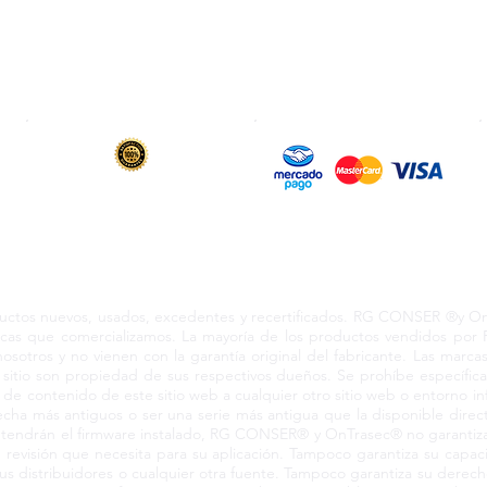
Clasificación OpenBox
Facturación
Cotización Rápida
Transporte
Como Comprar
Devoluciones y Rembol
6 y 12 meses
de garantía en todos
Transferencia & SWIFT
los productos vendidos
s los derechos reservados 2024 RCO210604KN3 Coacalco Ed
s nuevos, usados, excedentes y recertificados. RG CONSER ®y OnTr
marcas que comercializamos. La mayoría de los productos vendidos p
nosotros y no vienen con la garantía original del fabricante. Las marc
sitio son propiedad de sus respectivos dueños. Se prohíbe específic
a de contenido de este sitio web a cualquier otro sitio web o entorno i
ha más antiguos o ser una serie más antigua que la disponible direct
a tendrán el firmware instalado, RG CONSER® y OnTrasec® no garantiza
el de revisión que necesita para su aplicación. Tampoco garantiza su ca
us distribuidores o cualquier otra fuente. Tampoco garantiza su derecho