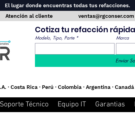
El lugar donde encuentras todas tus refacciones.
Atención al cliente
ventas@rgconser.co
Cotiza tu refacción rápi
Modelo, Tipo, Parte
*
Marca
Enviar So
A. · Costa Rica · Perú · Colombia · Argentina · Canadá 
Soporte Técnico
Equipo IT
Garantias