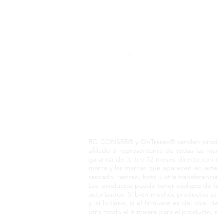
Pedido telefónico
+52 55 6969 2032
Spanish
WhatsApp
+52 55 6969 2032
English & Spanish
RG CONSER® Todo
RG CONSER® y OnTrasec® venden producto
afiliado o representante de todas las 
garantía de 3, 6 o 12 meses directa con 
marca y las marcas que aparecen en este 
raspado, rastreo, bots u otra transferenci
Los productos puede tener códigos de fec
autorizados. Si bien muchos productos y
y, si lo tiene, si el firmware es del niv
otro modo el firmware para el producto, s