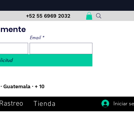
m
+52 55 6969 2032
damente
Email
*
licitud
· Guatemala · + 10
Rastreo
Tienda
Iniciar s