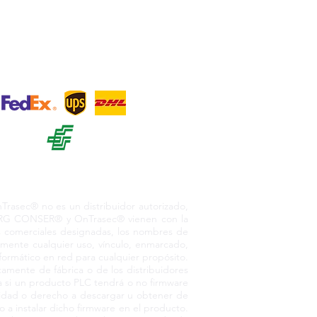
sos
+ 12
o. México, 55730
asec® no es un distribuidor autorizado,
or RG CONSER® y OnTrasec® vienen con la
as comerciales designadas, los nombres de
amente cualquier uso, vínculo, enmarcado,
nformático en red para cualquier propósito.
amente de fábrica o de los distribuidores
 si un producto PLC tendrá o no firmware
pacidad o derecho a descargar u obtener de
 a instalar dicho firmware en el producto.