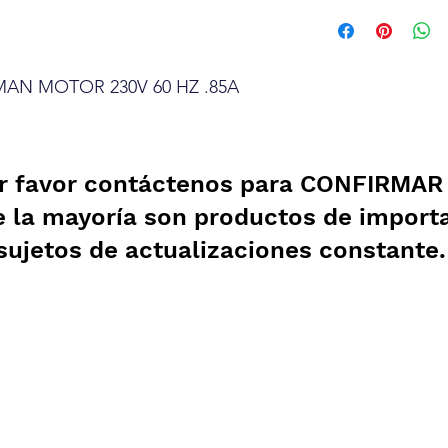
AN MOTOR 230V 60 HZ .85A
r favor contáctenos para CONFIRMAR e
e la mayoría son productos de import
sujetos de actualizaciones constante
Garantía
Aviso de Privacidad
Pagos Seguros
Contrato de Crédito
WebMail
Términos y Condiciones