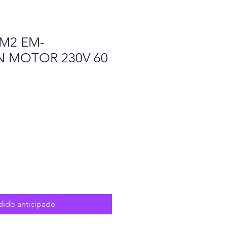
M2 EM-
 MOTOR 230V 60
o
dido anticipado