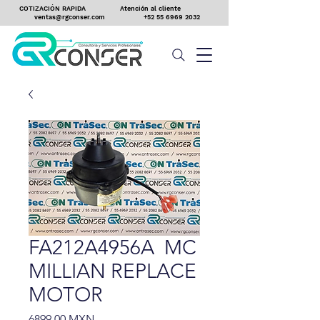
COTIZACIÓN RAPIDA
Atención al cliente
ventas@rgconser.com
+52 55 6969 2032
FA212A4956A MC
MILLIAN REPLACE
MOTOR
Precio
6899,00 MXN