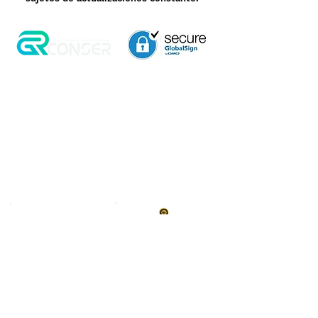
Aviso de Privacidad
Garantía
Contrato de Crédito
Pagos Seguros
Términos y Condiciones
WebMail
Facturación
Clasificación OpenBox
Transporte
Cotización Rápida
Devoluciones y Rembolsos
Como Comprar
Pedido telefónico
3, 6 y 12 meses de
+52 55 6969 2032
garantía directa
Spanish
WhatsApp
+52 55 6969 2032
English & Spanish