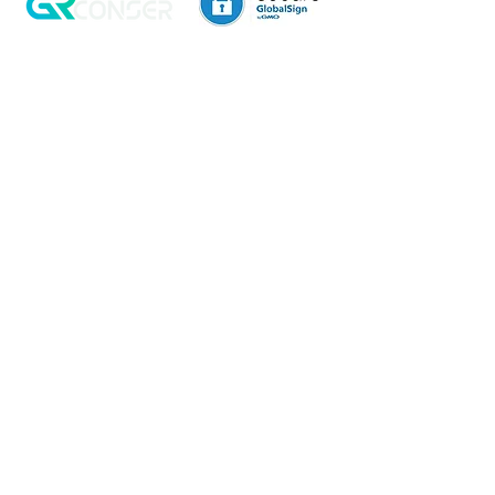
Aviso de Privacidad
Garantía
Contrato de Crédito
Pagos Seguros
Términos y Condiciones
WebMail
Facturación
Clasificación OpenBox
Transporte
Cotización Rápida
Devoluciones y Rembolsos
Como Comprar
Pedido telefónico
3, 6 y 12 meses de
+52 55 6969 2032
garantía directa
Spanish
WhatsApp
+52 55 6969 2032
English & Spanish
+ 12
Transferencia & SWIFT
RG CONSER® y OnTrasec® venden productos nuevos, usados, excedentes y