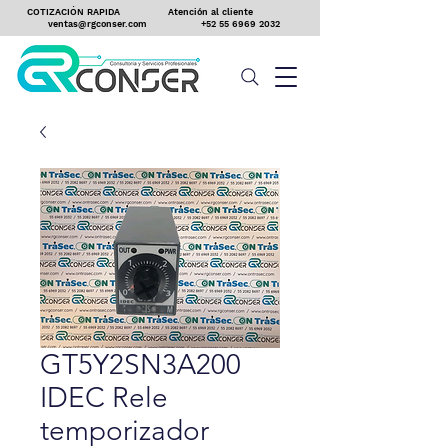
COTIZACIÓN RAPIDA
Atención al cliente
ventas@rgconser.com
+52 55 6969 2032
GT5Y2SN3A200
IDEC Rele
temporizador