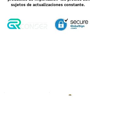
sujetos de actualizaciones constante.
Aviso de Privacidad
Garantía
Contrato de Crédito
Pagos Seguros
Términos y Condiciones
WebMail
Facturación
Clasificación OpenBox
Transporte
Cotización Rápida
Devoluciones y Rembolsos
Como Comprar
Pedido telefónico
3, 6 y 12 meses de
+52 55 6969 2032
garantía directa
Spanish
WhatsApp
+52 55 6969 2032
English & Spanish