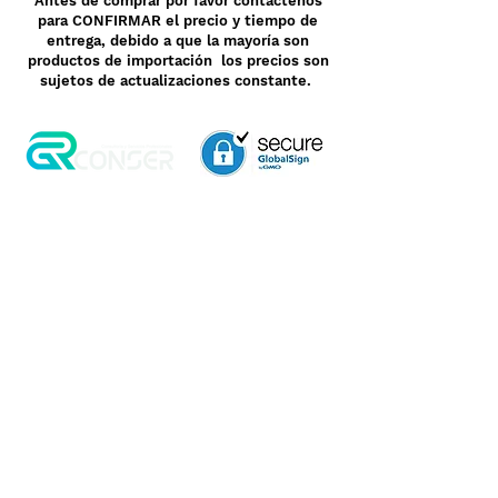
Antes de comprar por favor contáctenos
para CONFIRMAR el precio y tiempo de
entrega, debido a que la mayoría son
productos de importación los precios son
sujetos de actualizaciones constante.
Aviso de Privacidad
Garantía
Contrato de Crédito
Pagos Seguros
Términos y Condiciones
WebMail
Facturación
Clasificación OpenBox
Transporte
Cotización Rápida
Devoluciones y Rembolsos
Como Comprar
Pedido telefónico
3, 6 y 12 meses de
+52 55 6969 2032
garantía directa
Spanish
WhatsApp