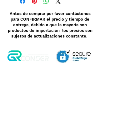
Antes de comprar por favor contáctenos
para CONFIRMAR el precio y tiempo de
entrega, debido a que la mayoría son
productos de importación los precios son
sujetos de actualizaciones constante.
Aviso de Privacidad
Garantía
Contrato de Crédito
Pagos Seguros
Términos y Condiciones
WebMail
Facturación
Clasificación OpenBox
Transporte
Cotización Rápida
Devoluciones y Rembolsos
Como Comprar
Pedido telefónico
3, 6 y 12 meses de
+52 55 6969 2032