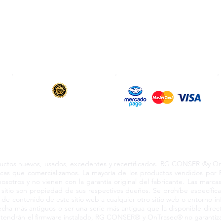
Pagos Seguros
Contrato de Crédito
WebMail
Términos y Condiciones
Clasificación OpenBox
Facturación
Cotización Rápida
Transporte
Como Comprar
Devoluciones y Rembol
6 y 12 meses
de garantía en todos
Transferencia & SWIFT
los productos vendidos
s los derechos reservados 2024 RCO210604KN3 Coacalco Ed
s nuevos, usados, excedentes y recertificados. RG CONSER ®y OnTr
marcas que comercializamos. La mayoría de los productos vendidos p
nosotros y no vienen con la garantía original del fabricante. Las marc
sitio son propiedad de sus respectivos dueños. Se prohíbe específic
a de contenido de este sitio web a cualquier otro sitio web o entorno i
ha más antiguos o ser una serie más antigua que la disponible direct
a tendrán el firmware instalado, RG CONSER® y OnTrasec® no garantiza