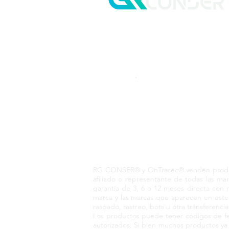
Pedido telefónico
+52 55 6969 2032
Spanish
WhatsApp
+52 55 6969 2032
English & Spanish
RG CONSER® Todo
RG CONSER® y OnTrasec® venden producto
afiliado o representante de todas las 
garantía de 3, 6 o 12 meses directa con 
marca y las marcas que aparecen en este 
raspado, rastreo, bots u otra transferenci
Los productos puede tener códigos de fec
autorizados. Si bien muchos productos y