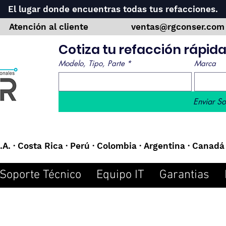
El lugar donde encuentras todas tus refacciones.
Atención al cliente
ventas@rgconser.co
Cotiza tu refacción rápi
Modelo, Tipo, Parte
*
Marca
Enviar So
A. · Costa Rica · Perú · Colombia · Argentina · Canadá 
Soporte Técnico
Equipo IT
Garantias