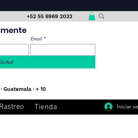
m
+52 55 6969 2032
damente
Email
*
licitud
· Guatemala · + 10
Rastreo
Tienda
Iniciar s