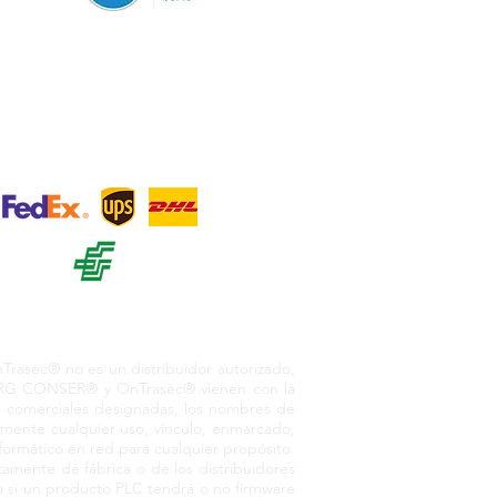
sos
+ 12
o. México, 55730
asec® no es un distribuidor autorizado,
or RG CONSER® y OnTrasec® vienen con la
as comerciales designadas, los nombres de
amente cualquier uso, vínculo, enmarcado,
nformático en red para cualquier propósito.
amente de fábrica o de los distribuidores
 si un producto PLC tendrá o no firmware