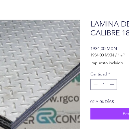
LAMINA D
CALIBRE 1
Preci
1934,00 MXN
1934,00 MXN
/
1m²
1934,00 MXN
Impuesto incluido
por
1
Cantidad
*
Metro
cuadrado
02 A 04 DÍAS
Pe