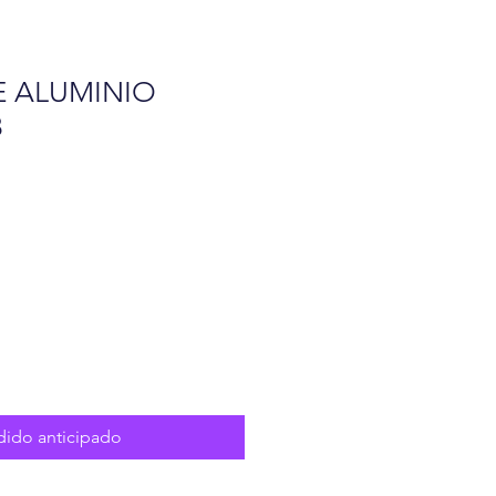
E ALUMINIO
8
o
dido anticipado