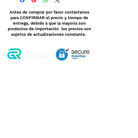
Antes de comprar por favor contáctenos
para CONFIRMAR el precio y tiempo de
entrega, debido a que la mayoría son
productos de importación los precios son
sujetos de actualizaciones constante.
Aviso de Privacidad
Garantía
Contrato de Crédito
Pagos Seguros
Términos y Condiciones
WebMail
Facturación
Clasificación OpenBox
Transporte
Cotización Rápida
Devoluciones y Rembolsos
Como Comprar
Pedido telefónico
3, 6 y 12 meses de
+52 55 6969 2032
garantía directa