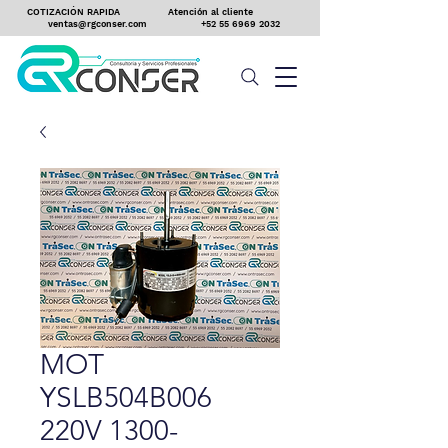
COTIZACIÓN RAPIDA
Atención al cliente
ventas@rgconser.com
+52 55 6969 2032
MOT
YSLB504B006
220V 1300-