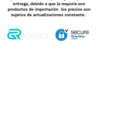
entrega, debido a que la mayoría son
productos de importación los precios son
sujetos de actualizaciones constante.
Aviso de Privacidad
Garantía
Contrato de Crédito
Pagos Seguros
Términos y Condiciones
WebMail
Facturación
Clasificación OpenBox
Transporte
Cotización Rápida
Devoluciones y Rembolsos
Como Comprar
Pedido telefónico
3, 6 y 12 meses de
+52 55 6969 2032
garantía directa
Spanish
WhatsApp
+52 55 6969 2032