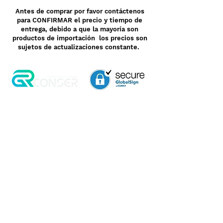
Antes de comprar por favor contáctenos
para CONFIRMAR el precio y tiempo de
entrega, debido a que la mayoría son
productos de importación los precios son
sujetos de actualizaciones constante.
Aviso de Privacidad
Garantía
Contrato de Crédito
Pagos Seguros
Términos y Condiciones
WebMail
Facturación
Clasificación OpenBox
Transporte
Cotización Rápida
Devoluciones y Rembolsos
Como Comprar
Pedido telefónico
3, 6 y 12 meses de
+52 55 6969 2032
garantía directa
Spanish