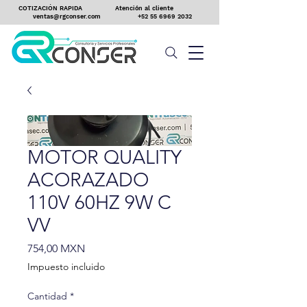
COTIZACIÓN RAPIDA
Atención al cliente
ventas@rgconser.com
+52 55 6969 2032
MOTOR QUALITY
ACORAZADO
110V 60HZ 9W C
VV
Precio
754,00 MXN
Impuesto incluido
Cantidad
*