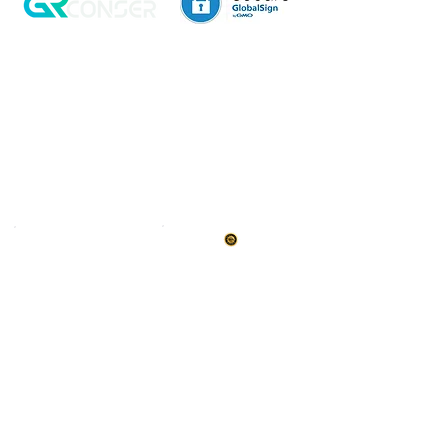
Aviso de Privacidad
Garantía
Contrato de Crédito
Pagos Seguros
Términos y Condiciones
WebMail
Facturación
Clasificación OpenBox
Transporte
Cotización Rápida
Devoluciones y Rembolsos
Como Comprar
Pedido telefónico
3, 6 y 12 meses de
+52 55 6969 2032
garantía directa
Spanish
WhatsApp
+52 55 6969 2032
English & Spanish
+ 12
Transferencia & SWIFT
RG CONSER® y OnTrasec® venden productos nuevos, usados, excedentes y