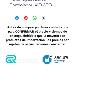
Controlador XIO-8DO-H
Antes de comprar por favor contáctenos
para CONFIRMAR el precio y tiempo de
entrega, debido a que la mayoría son
productos de importación los precios son
sujetos de actualizaciones constante.
Aviso de Privacidad
Garantía
Contrato de Crédito
Pagos Seguros
Términos y Condiciones
WebMail
Facturación
Clasificación OpenBox
Transporte
Cotización Rápida
Devoluciones y Rembolsos
Como Comprar