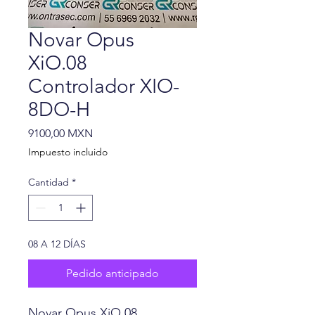
Novar Opus
XiO.08
Controlador XIO-
8DO-H
Precio
9100,00 MXN
Impuesto incluido
Cantidad
*
08 A 12 DÍAS
Pedido anticipado
Novar Opus XiO.08