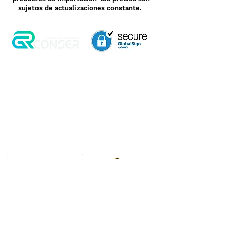
sujetos de actualizaciones constante.
Aviso de Privacidad
Garantía
Contrato de Crédito
Pagos Seguros
Términos y Condiciones
WebMail
Facturación
Clasificación OpenBox
Transporte
Cotización Rápida
Devoluciones y Rembolsos
Como Comprar
Pedido telefónico
3, 6 y 12 meses de
+52 55 6969 2032
garantía directa
Spanish
WhatsApp
+52 55 6969 2032
English & Spanish