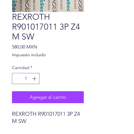
REXROTH
R901017011 3P Z4
M SW
Precio
580,00 MXN
Impuesto incluido
Cantidad
*
Agregar al carrito
REXROTH R901017011 3P Z4
M SW