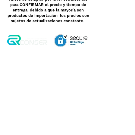
para CONFIRMAR el precio y tiempo de
entrega, debido a que la mayoría son
productos de importación los precios son
sujetos de actualizaciones constante.
Aviso de Privacidad
Garantía
Contrato de Crédito
Pagos Seguros
Términos y Condiciones
WebMail
Facturación
Clasificación OpenBox
Transporte
Cotización Rápida
Devoluciones y Rembolsos
Como Comprar
Pedido telefónico
3, 6 y 12 meses de
+52 55 6969 2032
garantía directa
Spanish
WhatsApp