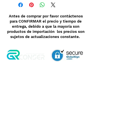
Antes de comprar por favor contáctenos
para CONFIRMAR el precio y tiempo de
entrega, debido a que la mayoría son
productos de importación los precios son
sujetos de actualizaciones constante.
Aviso de Privacidad
Garantía
Contrato de Crédito
Pagos Seguros
Términos y Condiciones
WebMail
Facturación
Clasificación OpenBox
Transporte
Cotización Rápida
Devoluciones y Rembolsos
Como Comprar
Pedido telefónico