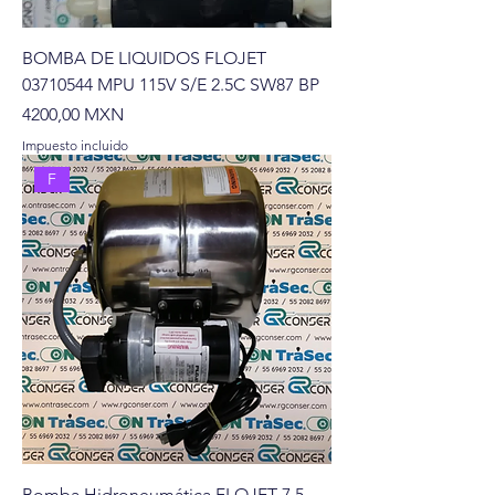
BOMBA DE LIQUIDOS FLOJET
03710544 MPU 115V S/E 2.5C SW87 BP
Precio
4200,00 MXN
Impuesto incluido
F
Bomba Hidroneumática FLOJET 7.5