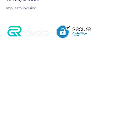
Impuesto incluido
Aviso de Privacidad
Garantía
Contrato de Crédito
Pagos Seguros
Términos y Condiciones
WebMail
Facturación
Clasificación OpenBox
Transporte
Cotización Rápida
Devoluciones y Rembolsos
Como Comprar
Pedido telefónico
3, 6 y 12 meses de
+52 55 6969 2032
garantía directa
Spanish
WhatsApp
+52 55 6969 2032