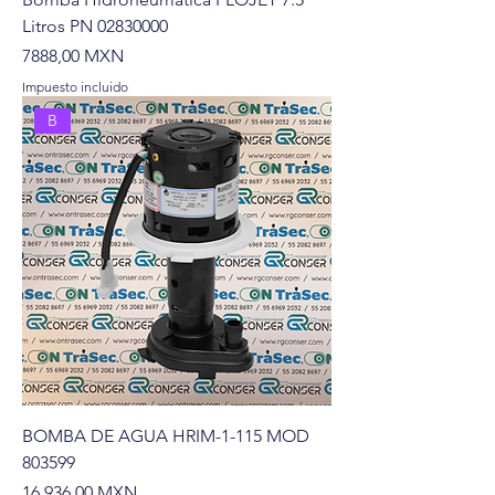
Litros PN 02830000
Precio
7888,00 MXN
Impuesto incluido
B
BOMBA DE AGUA HRIM-1-115 MOD
803599
Precio
16.936,00 MXN