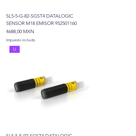
SL5-5-G-82-SGST4 DATALOGIC
SENSOR M18 EMISOR 952501160
Precio
4688,00 MXN
Impuesto incluido
U
SL5-5-F-92-SGST4 DATALOGIC