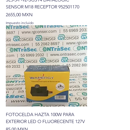
SENSOR M18 RECEPTOR 952501170
Precio
2655,00 MXN
Impuesto incluido
FOTOCELDA HAZTA 100W PARA
EXTERIOR LED O FLUORECENTE 127V
Precio
85,00 MXN