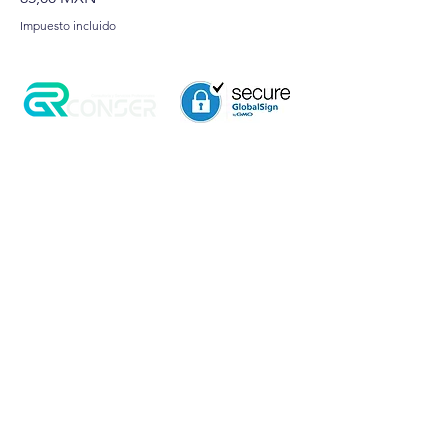
Impuesto incluido
Aviso de Privacidad
Garantía
Contrato de Crédito
Pagos Seguros
Términos y Condiciones
WebMail
Facturación
Clasificación OpenBox
Transporte
Cotización Rápida
Devoluciones y Rembolsos
Como Comprar
Pedido telefónico
3, 6 y 12 meses de
+52 55 6969 2032
garantía directa
Spanish
WhatsApp
+52 55 6969 2032