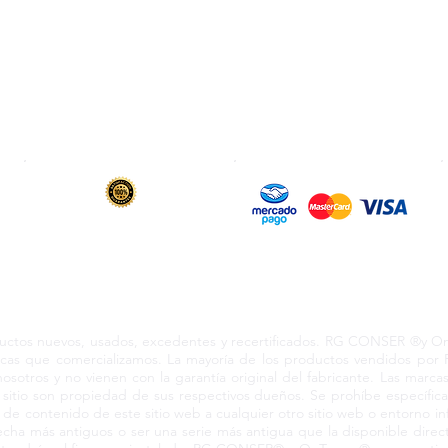
Pagos Seguros
Contrato de Crédito
WebMail
Términos y Condiciones
Clasificación OpenBox
Facturación
Cotización Rápida
Transporte
Como Comprar
Devoluciones y Rembol
6 y 12 meses
de garantía en todos
Transferencia & SWIFT
los productos vendidos
s los derechos reservados 2024 RCO210604KN3 Coacalco Ed
s nuevos, usados, excedentes y recertificados. RG CONSER ®y OnTr
marcas que comercializamos. La mayoría de los productos vendidos p
nosotros y no vienen con la garantía original del fabricante. Las marc
sitio son propiedad de sus respectivos dueños. Se prohíbe específic
a de contenido de este sitio web a cualquier otro sitio web o entorno i
ha más antiguos o ser una serie más antigua que la disponible direct