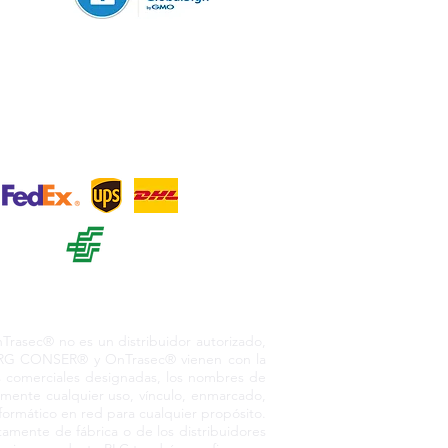
sos
+ 12
o. México, 55730
asec® no es un distribuidor autorizado,
or RG CONSER® y OnTrasec® vienen con la
as comerciales designadas, los nombres de
amente cualquier uso, vínculo, enmarcado,
nformático en red para cualquier propósito.
amente de fábrica o de los distribuidores