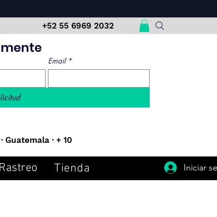
m
+52 55 6969 2032
damente
Email
*
licitud
· Guatemala · + 10
Rastreo
Tienda
Iniciar s