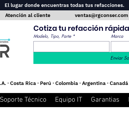
El lugar donde encuentras todas tus refacciones.
Atención al cliente
ventas@rgconser.co
Cotiza tu refacción rápi
Modelo, Tipo, Parte
*
Marca
Enviar So
A. · Costa Rica · Perú · Colombia · Argentina · Canadá 
Soporte Técnico
Equipo IT
Garantias