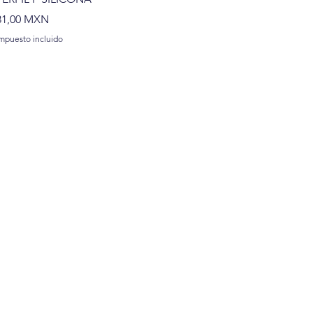
Precio
81,00 MXN
mpuesto incluido