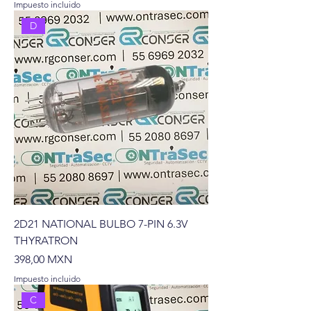
Impuesto incluido
D
2D21 NATIONAL BULBO 7-PIN 6.3V
THYRATRON
Precio
398,00 MXN
Impuesto incluido
C