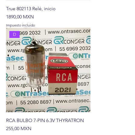
True 802113 Relé, inicio
Precio
1890,00 MXN
Impuesto incluido
D
RCA BULBO 7-PIN 6.3V THYRATRON
Precio
255,00 MXN