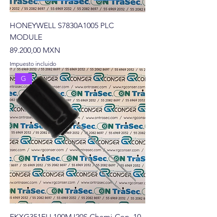
HONEYWELL S7830A1005 PLC
MODULE
Precio
89.200,00 MXN
Impuesto incluido
G
EKXG351ELL100MJ20S Chemi-Con 10