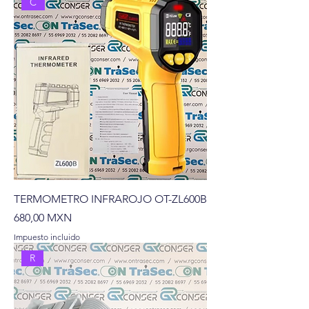
C
TERMOMETRO INFRAROJO OT-ZL600B
Precio
680,00 MXN
Impuesto incluido
R