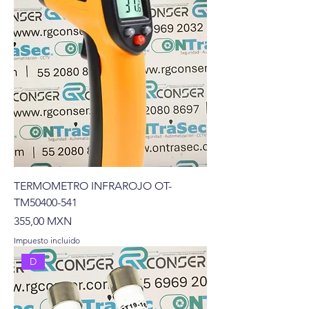
TERMOMETRO INFRAROJO OT-
TM50400-541
Precio
355,00 MXN
Impuesto incluido
D