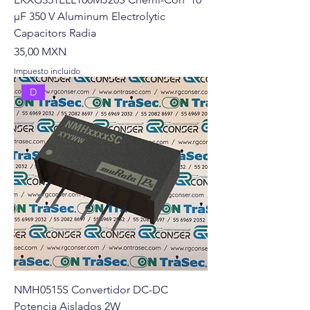
µF 350 V Aluminum Electrolytic
Capacitors Radia
Precio
35,00 MXN
Impuesto incluido
D
NMH0515S Convertidor DC-DC
Potencia Aislados 2W