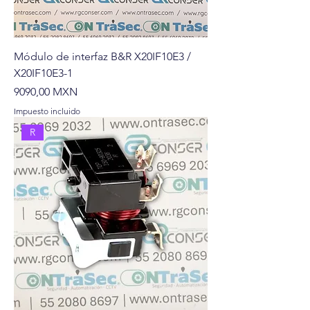
Módulo de interfaz B&R X20IF10E3 /
X20IF10E3-1
Precio
9090,00 MXN
Impuesto incluido
R